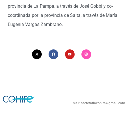
provincia de La Pampa, a través de José Gobbi y co-
coordinada por la provincia de Salta, a través de María
Eugenia Vargas Zambrano.
X
F
Y
I
-
a
o
n
t
c
u
s
w
e
t
t
i
b
u
a
t
o
b
g
t
o
e
r
e
k
a
r
m
Mail: secretariacohife@gmail.com