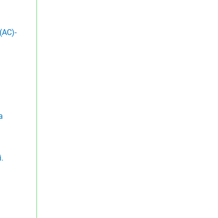
(AC)-
a
i.