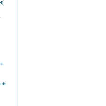
N)
.
ia
o de