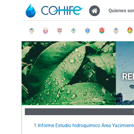
Ir
Quienes s
al
contenido
RE
1
Informe Estudio hidroquímico Área Yacimiento