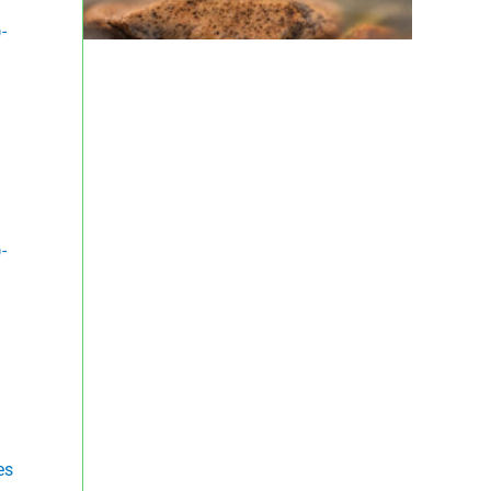
-
-
es