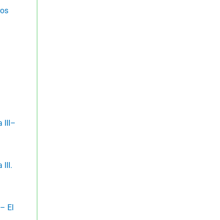
ros
l
 III–
III.
a– El