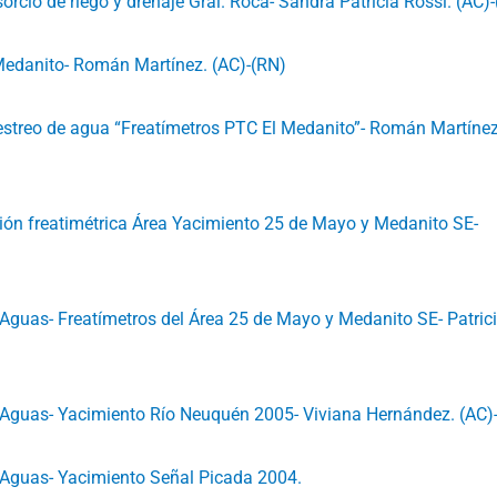
orcio de riego y drenaje Gral. Roca- Sandra Patricia Rossi. (AC)
 Medanito- Román Martínez. (AC)-(RN)
streo de agua “Freatímetros PTC El Medanito”- Román Martínez
ción freatimétrica Área Yacimiento 25 de Mayo y Medanito SE-
Aguas- Freatímetros del Área 25 de Mayo y Medanito SE- Patric
 Aguas- Yacimiento Río Neuquén 2005- Viviana Hernández. (AC)
 Aguas- Yacimiento Señal Picada 2004.